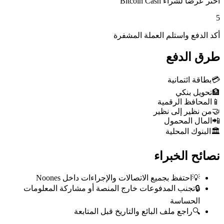
اختر عرضاً لشراء Bitcoin Cash
5
أكد الدفع واستلم العملة المشفرة
طرق الدفع
💳
بطاقة ائتمانية
🏦
تحويل بنكي
📱
المحافظ الرقمية
🤝
من نظير إلى نظير
📲
المال المحمول
🏛️
البنوك المحلية
نصائح الخبراء
💡
احتفظ بجميع الاتصالات والإجراءات داخل Noones
🔒
تجنب المدفوعات خارج المنصة أو مشاركة المعلومات
الحساسة
🔍
راجع ملف البائع والتاريخ قبل المتابعة