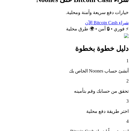
خيارات دفع سريعة وآمنة ومحلية.
شراء Bitcoin Cash الآن
⚡ فوري • 🔒 آمن • 🌍 طرق محلية
دليل خطوة بخطوة
1
أنشئ حساب Noones الخاص بك
2
تحقق من حسابك وقم بتأمينه
3
اختر طريقة دفع محلية
4