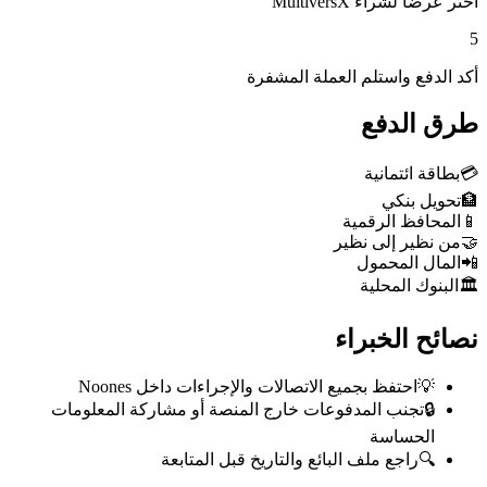
اختر عرضاً لشراء MultiversX
5
أكد الدفع واستلم العملة المشفرة
طرق الدفع
💳
بطاقة ائتمانية
🏦
تحويل بنكي
📱
المحافظ الرقمية
🤝
من نظير إلى نظير
📲
المال المحمول
🏛️
البنوك المحلية
نصائح الخبراء
💡
احتفظ بجميع الاتصالات والإجراءات داخل Noones
🔒
تجنب المدفوعات خارج المنصة أو مشاركة المعلومات
الحساسة
🔍
راجع ملف البائع والتاريخ قبل المتابعة