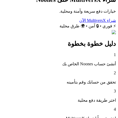
خيارات دفع سريعة وآمنة ومحلية.
شراء MultiversX الآن
⚡ فوري • 🔒 آمن • 🌍 طرق محلية
دليل خطوة بخطوة
1
أنشئ حساب Noones الخاص بك
2
تحقق من حسابك وقم بتأمينه
3
اختر طريقة دفع محلية
4