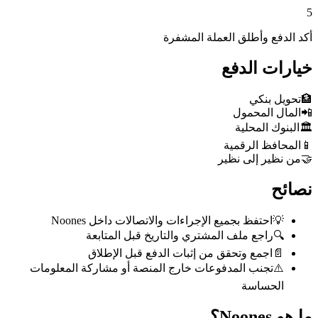
5
أكد الدفع وأطلق العملة المشفرة
خيارات الدفع
🏦
تحويل بنكي
📲
المال المحمول
🏛️
البنوك المحلية
📱
المحافظ الرقمية
🤝
من نظير إلى نظير
نصائح
💡
احتفظ بجميع الإجراءات والاتصالات داخل Noones
🔍
راجع ملف المشتري والتاريخ قبل المتابعة
📄
اجمع وتحقق من إثبات الدفع قبل الإطلاق
⚠️
تجنب المدفوعات خارج المنصة أو مشاركة المعلومات
الحساسة
ما هو Noones؟