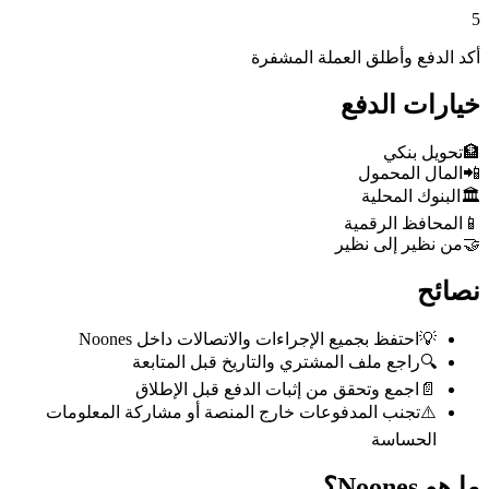
5
أكد الدفع وأطلق العملة المشفرة
خيارات الدفع
🏦
تحويل بنكي
📲
المال المحمول
🏛️
البنوك المحلية
📱
المحافظ الرقمية
🤝
من نظير إلى نظير
نصائح
💡
احتفظ بجميع الإجراءات والاتصالات داخل Noones
🔍
راجع ملف المشتري والتاريخ قبل المتابعة
📄
اجمع وتحقق من إثبات الدفع قبل الإطلاق
⚠️
تجنب المدفوعات خارج المنصة أو مشاركة المعلومات
الحساسة
ما هو Noones؟