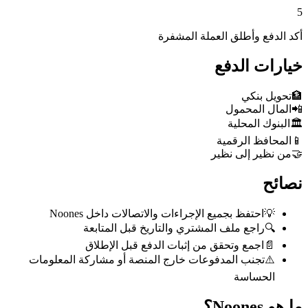
5
أكد الدفع وأطلق العملة المشفرة
خيارات الدفع
🏦
تحويل بنكي
📲
المال المحمول
🏛️
البنوك المحلية
📱
المحافظ الرقمية
🤝
من نظير إلى نظير
نصائح
💡
احتفظ بجميع الإجراءات والاتصالات داخل Noones
🔍
راجع ملف المشتري والتاريخ قبل المتابعة
📄
اجمع وتحقق من إثبات الدفع قبل الإطلاق
⚠️
تجنب المدفوعات خارج المنصة أو مشاركة المعلومات
الحساسة
ما هو Noones؟