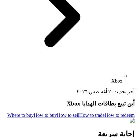
Xbox
آخر تحديث:
٢ أغسطس ٢٠٢٦
أين تبيع بطاقات الهدايا Xbox
Where to buy
How to buy
How to sell
How to trade
How to redeem
إجابة سريعة