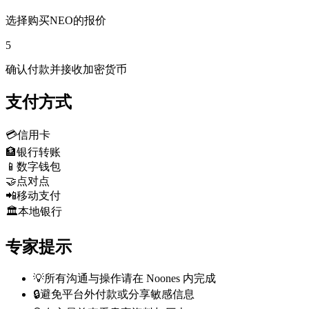
选择购买NEO的报价
5
确认付款并接收加密货币
支付方式
💳
信用卡
🏦
银行转账
📱
数字钱包
🤝
点对点
📲
移动支付
🏛️
本地银行
专家提示
💡
所有沟通与操作请在 Noones 内完成
🔒
避免平台外付款或分享敏感信息