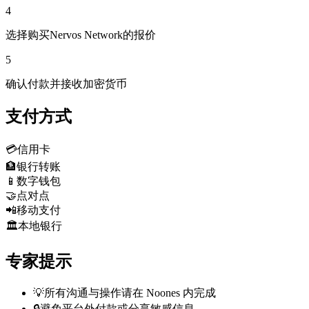
4
选择购买Nervos Network的报价
5
确认付款并接收加密货币
支付方式
💳
信用卡
🏦
银行转账
📱
数字钱包
🤝
点对点
📲
移动支付
🏛️
本地银行
专家提示
💡
所有沟通与操作请在 Noones 内完成
🔒
避免平台外付款或分享敏感信息