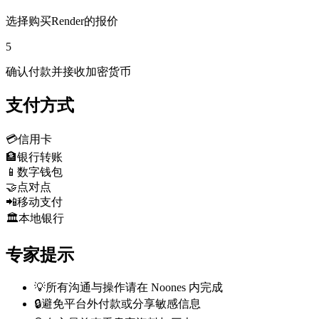
选择购买Render的报价
5
确认付款并接收加密货币
支付方式
💳
信用卡
🏦
银行转账
📱
数字钱包
🤝
点对点
📲
移动支付
🏛️
本地银行
专家提示
💡
所有沟通与操作请在 Noones 内完成
🔒
避免平台外付款或分享敏感信息