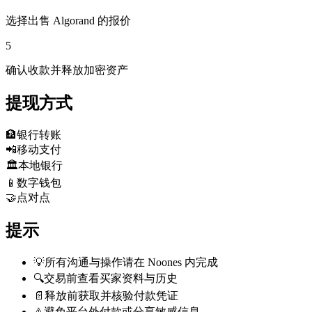
选择出售 Algorand 的报价
5
确认收款并释放加密资产
提现方式
🏦
银行转账
📲
移动支付
🏛️
本地银行
📱
数字钱包
🤝
点对点
提示
💡
所有沟通与操作请在 Noones 内完成
🔍
交易前查看买家资料与历史
📄
释放前获取并核验付款凭证
⚠️
避免平台外付款或分享敏感信息