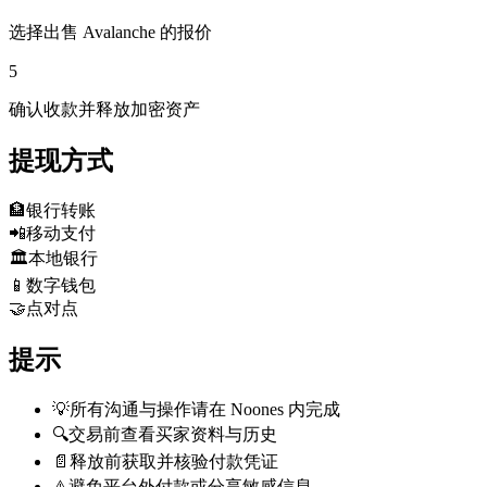
选择出售 Avalanche 的报价
5
确认收款并释放加密资产
提现方式
🏦
银行转账
📲
移动支付
🏛️
本地银行
📱
数字钱包
🤝
点对点
提示
💡
所有沟通与操作请在 Noones 内完成
🔍
交易前查看买家资料与历史
📄
释放前获取并核验付款凭证
⚠️
避免平台外付款或分享敏感信息