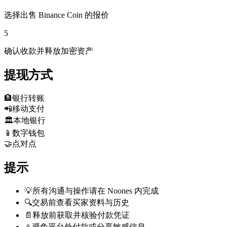
选择出售 Binance Coin 的报价
5
确认收款并释放加密资产
提现方式
🏦
银行转账
📲
移动支付
🏛️
本地银行
📱
数字钱包
🤝
点对点
提示
💡
所有沟通与操作请在 Noones 内完成
🔍
交易前查看买家资料与历史
📄
释放前获取并核验付款凭证
⚠️
避免平台外付款或分享敏感信息