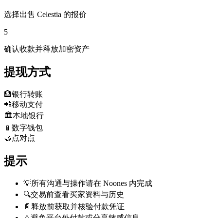
选择出售 Celestia 的报价
5
确认收款并释放加密资产
提现方式
🏦
银行转账
📲
移动支付
🏛️
本地银行
📱
数字钱包
🤝
点对点
提示
💡
所有沟通与操作请在 Noones 内完成
🔍
交易前查看买家资料与历史
📄
释放前获取并核验付款凭证
⚠️
避免平台外付款或分享敏感信息