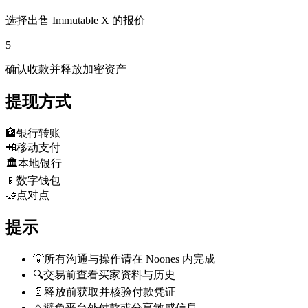
选择出售 Immutable X 的报价
5
确认收款并释放加密资产
提现方式
🏦
银行转账
📲
移动支付
🏛️
本地银行
📱
数字钱包
🤝
点对点
提示
💡
所有沟通与操作请在 Noones 内完成
🔍
交易前查看买家资料与历史
📄
释放前获取并核验付款凭证
⚠️
避免平台外付款或分享敏感信息