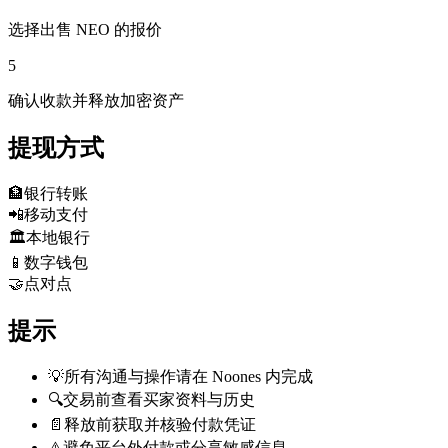
选择出售 NEO 的报价
5
确认收款并释放加密资产
提现方式
🏦
银行转账
📲
移动支付
🏛️
本地银行
📱
数字钱包
🤝
点对点
提示
💡
所有沟通与操作请在 Noones 内完成
🔍
交易前查看买家资料与历史
📄
释放前获取并核验付款凭证
⚠️
避免平台外付款或分享敏感信息