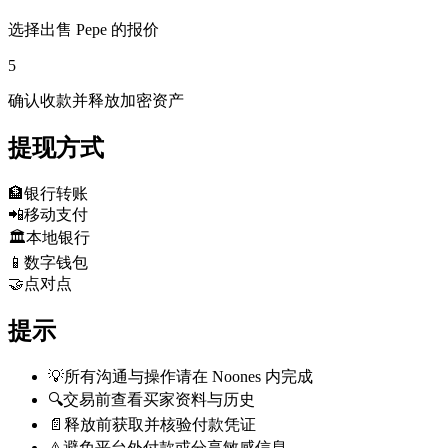
选择出售 Pepe 的报价
5
确认收款并释放加密资产
提现方式
🏦
银行转账
📲
移动支付
🏛️
本地银行
📱
数字钱包
🤝
点对点
提示
💡
所有沟通与操作请在 Noones 内完成
🔍
交易前查看买家资料与历史
📄
释放前获取并核验付款凭证
⚠️
避免平台外付款或分享敏感信息