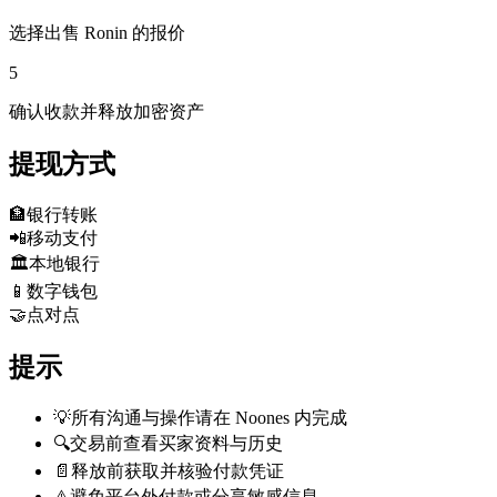
选择出售 Ronin 的报价
5
确认收款并释放加密资产
提现方式
🏦
银行转账
📲
移动支付
🏛️
本地银行
📱
数字钱包
🤝
点对点
提示
💡
所有沟通与操作请在 Noones 内完成
🔍
交易前查看买家资料与历史
📄
释放前获取并核验付款凭证
⚠️
避免平台外付款或分享敏感信息