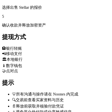
选择出售 Stellar 的报价
5
确认收款并释放加密资产
提现方式
🏦
银行转账
📲
移动支付
🏛️
本地银行
📱
数字钱包
🤝
点对点
提示
💡
所有沟通与操作请在 Noones 内完成
🔍
交易前查看买家资料与历史
📄
释放前获取并核验付款凭证
⚠️
避免平台外付款或分享敏感信息