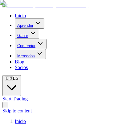
Inicio
Aprender
Ganar
Comerciar
Mercados
Blog
Socios
🇪🇸
ES
Start Trading
Skip to content
Inicio