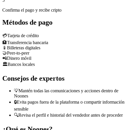
5
Confirma el pago y recibe cripto
Métodos de pago
💳
Tarjeta de crédito
🏦
Transferencia bancaria
📱
Billeteras digitales
🤝
Peer-to-peer
📲
Dinero móvil
🏛️
Bancos locales
Consejos de expertos
💡
Mantén todas las comunicaciones y acciones dentro de
Noones
🔒
Evita pagos fuera de la plataforma o compartir información
sensible
🔍
Revisa el perfil e historial del vendedor antes de proceder
¿Qué es Noones?