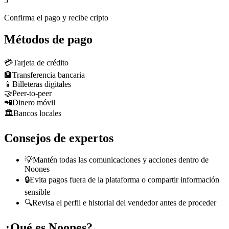
5
Confirma el pago y recibe cripto
Métodos de pago
💳
Tarjeta de crédito
🏦
Transferencia bancaria
📱
Billeteras digitales
🤝
Peer-to-peer
📲
Dinero móvil
🏛️
Bancos locales
Consejos de expertos
💡
Mantén todas las comunicaciones y acciones dentro de
Noones
🔒
Evita pagos fuera de la plataforma o compartir información
sensible
🔍
Revisa el perfil e historial del vendedor antes de proceder
¿Qué es Noones?