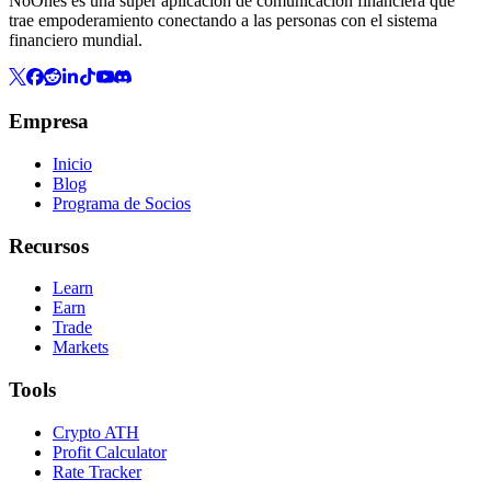
NoOnes es una super aplicación de comunicación financiera que
trae empoderamiento conectando a las personas con el sistema
financiero mundial.
Empresa
Inicio
Blog
Programa de Socios
Recursos
Learn
Earn
Trade
Markets
Tools
Crypto ATH
Profit Calculator
Rate Tracker