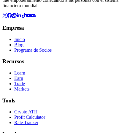
trae empoderamiento conectando a las personas con el sistema
financiero mundial.
Empresa
Inicio
Blog
Programa de Socios
Recursos
Learn
Earn
Trade
Markets
Tools
Crypto ATH
Profit Calculator
Rate Tracker