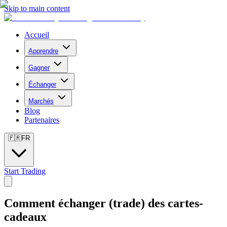
Skip to main content
Accueil
Apprendre
Gagner
Échanger
Marchés
Blog
Partenaires
🇫🇷
FR
Start Trading
Comment échanger (trade) des cartes-
cadeaux