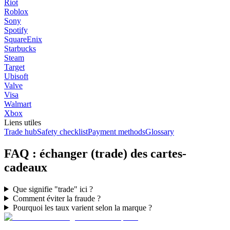
Riot
Roblox
Sony
Spotify
SquareEnix
Starbucks
Steam
Target
Ubisoft
Valve
Visa
Walmart
Xbox
Liens utiles
Trade hub
Safety checklist
Payment methods
Glossary
FAQ : échanger (trade) des cartes-
cadeaux
Que signifie "trade" ici ?
Comment éviter la fraude ?
Pourquoi les taux varient selon la marque ?