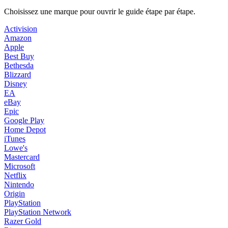
Choisissez une marque pour ouvrir le guide étape par étape.
Activision
Amazon
Apple
Best Buy
Bethesda
Blizzard
Disney
EA
eBay
Epic
Google Play
Home Depot
iTunes
Lowe's
Mastercard
Microsoft
Netflix
Nintendo
Origin
PlayStation
PlayStation Network
Razer Gold