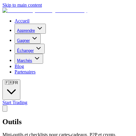
Skip to main content
Accueil
Apprendre
Gagner
Échanger
Marchés
Blog
Partenaires
🇫🇷
FR
Start Trading
Outils
Mini-outils et checklists pour cartes-cadeaux, P2P et crypto.