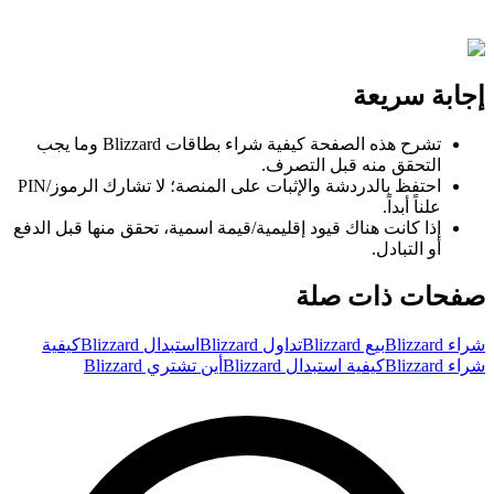
إجابة سريعة
تشرح هذه الصفحة كيفية شراء بطاقات Blizzard وما يجب
التحقق منه قبل التصرف.
احتفظ بالدردشة والإثبات على المنصة؛ لا تشارك الرموز/PIN
علناً أبداً.
إذا كانت هناك قيود إقليمية/قيمة اسمية، تحقق منها قبل الدفع
أو التبادل.
صفحات ذات صلة
شراء Blizzard
بيع Blizzard
تداول Blizzard
استبدال Blizzard
كيفية
شراء Blizzard
كيفية استبدال Blizzard
أين تشتري Blizzard