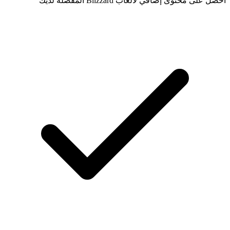
احصل على محتوى إضافي لألعاب Blizzard المفضلة لديك