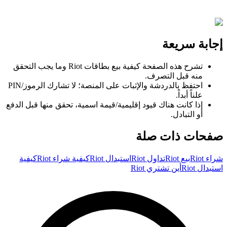
إجابة سريعة
تشرح هذه الصفحة كيفية بيع بطاقات Riot وما يجب التحقق
منه قبل التصرف.
احتفظ بالدردشة والإثبات على المنصة؛ لا تشارك الرموز/PIN
علناً أبداً.
إذا كانت هناك قيود إقليمية/قيمة اسمية، تحقق منها قبل الدفع
أو التبادل.
صفحات ذات صلة
شراء Riot
بيع Riot
تداول Riot
استبدال Riot
كيفية شراء Riot
كيفية
استبدال Riot
أين تشتري Riot