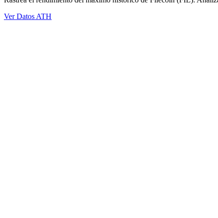
Ver Datos ATH