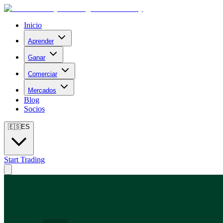
Inicio
Aprender
Ganar
Comerciar
Mercados
Blog
Socios
🇪🇸
ES
Start Trading