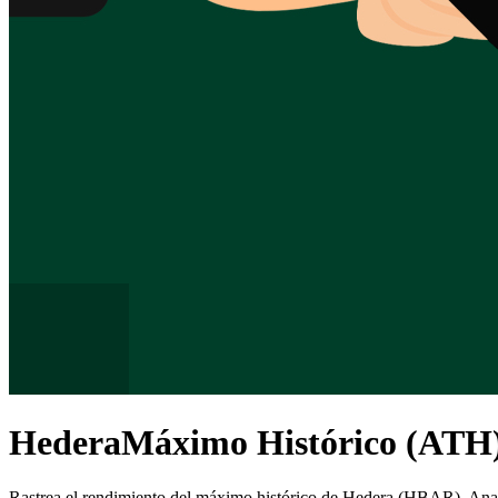
Hedera
Máximo Histórico (ATH
Rastrea el rendimiento del máximo histórico de
Hedera
(
HBAR
). Ana