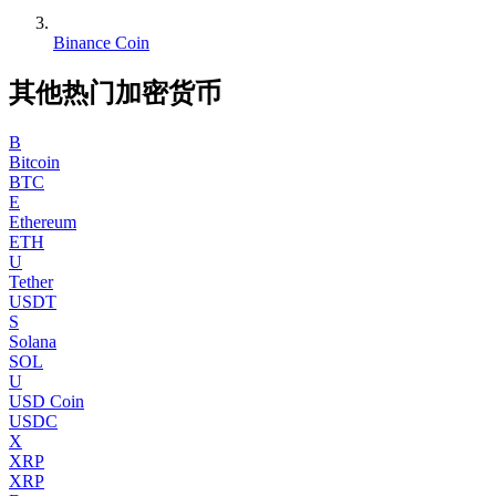
Binance Coin
其他热门加密货币
B
Bitcoin
BTC
E
Ethereum
ETH
U
Tether
USDT
S
Solana
SOL
U
USD Coin
USDC
X
XRP
XRP