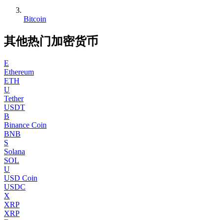
Bitcoin
其他热门加密货币
E
Ethereum
ETH
U
Tether
USDT
B
Binance Coin
BNB
S
Solana
SOL
U
USD Coin
USDC
X
XRP
XRP