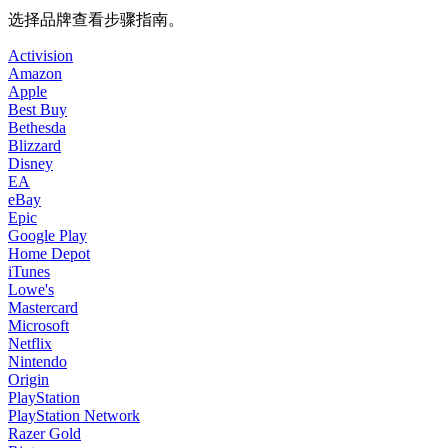
选择品牌查看步骤指南。
Activision
Amazon
Apple
Best Buy
Bethesda
Blizzard
Disney
EA
eBay
Epic
Google Play
Home Depot
iTunes
Lowe's
Mastercard
Microsoft
Netflix
Nintendo
Origin
PlayStation
PlayStation Network
Razer Gold