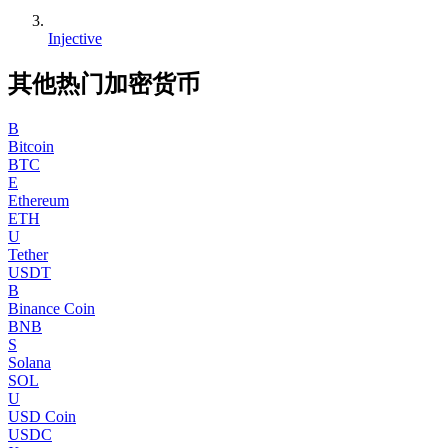
Injective
其他热门加密货币
B
Bitcoin
BTC
E
Ethereum
ETH
U
Tether
USDT
B
Binance Coin
BNB
S
Solana
SOL
U
USD Coin
USDC