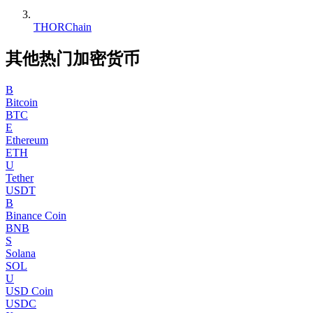
THORChain
其他热门加密货币
B
Bitcoin
BTC
E
Ethereum
ETH
U
Tether
USDT
B
Binance Coin
BNB
S
Solana
SOL
U
USD Coin
USDC