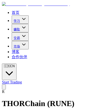
首页
学习
赚取
交易
市场
博客
合作伙伴
🇨🇳
CN
Start Trading
R
THORChain
(
RUNE
)