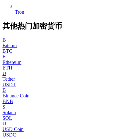
Tron
其他热门加密货币
B
Bitcoin
BTC
E
Ethereum
ETH
U
Tether
USDT
B
Binance Coin
BNB
S
Solana
SOL
U
USD Coin
USDC