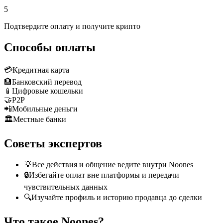
5
Подтвердите оплату и получите крипто
Способы оплаты
💳
Кредитная карта
🏦
Банковский перевод
📱
Цифровые кошельки
🤝
P2P
📲
Мобильные деньги
🏛️
Местные банки
Советы экспертов
💡
Все действия и общение ведите внутри Noones
🔒
Избегайте оплат вне платформы и передачи
чувствительных данных
🔍
Изучайте профиль и историю продавца до сделки
Что такое Noones?