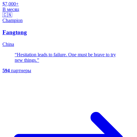
$7,000+
В месяц
🇨🇳
Champion
Fangtong
China
“
Hesitation leads to failure. One must be brave to try
new things.
”
594
партнеры