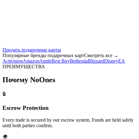
Продать подарочные карты
Популярные бренды подарочных карт
Смотреть все
→
Activision
Amazon
Apple
Best Buy
Bethesda
Blizzard
Disney
EA
ПРЕИМУЩЕСТВА
Почему NoOnes
🔒
Escrow Protection
Every trade is secured by our escrow system. Funds are held safely
until both parties confirm.
🌍