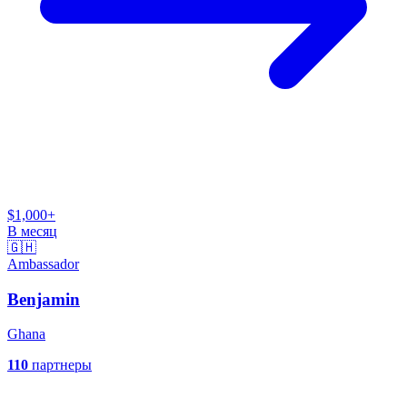
$1,000+
В месяц
🇬🇭
Ambassador
Benjamin
Ghana
110
партнеры