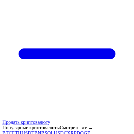
Продать криптовалюту
Популярные криптовалюты
Смотреть все
→
BTC
ETH
USDT
BNB
SOL
USDC
XRP
DOGE