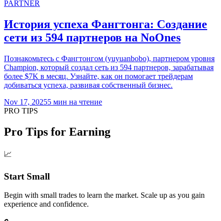
PARTNER
История успеха Фангтонга: Создание
сети из 594 партнеров на NoOnes
Познакомьтесь с Фангтонгом (yuyuanbobo), партнером уровня
Champion, который создал сеть из 594 партнеров, зарабатывая
более $7K в месяц. Узнайте, как он помогает трейдерам
добиваться успеха, развивая собственный бизнес.
Nov 17, 2025
5
мин на чтение
PRO TIPS
Pro Tips for Earning
📈
Start Small
Begin with small trades to learn the market. Scale up as you gain
experience and confidence.