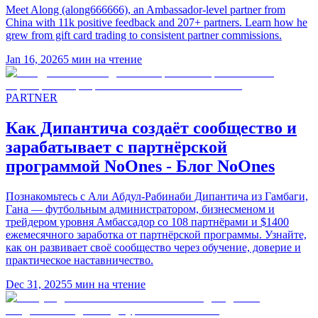
Meet Along (along666666), an Ambassador-level partner from
China with 11k positive feedback and 207+ partners. Learn how he
grew from gift card trading to consistent partner commissions.
Jan 16, 2026
5
мин на чтение
PARTNER
Как Дипантича создаёт сообщество и
зарабатывает с партнёрской
программой NoOnes - Блог NoOnes
Познакомьтесь с Али Абдул-Рабинаби Дипантича из Гамбаги,
Гана — футбольным администратором, бизнесменом и
трейдером уровня Амбассадор со 108 партнёрами и $1400
ежемесячного заработка от партнёрской программы. Узнайте,
как он развивает своё сообщество через обучение, доверие и
практическое наставничество.
Dec 31, 2025
5
мин на чтение