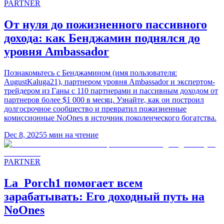
PARTNER
От нуля до пожизненного пассивного
дохода: как Бенджамин поднялся до
уровня Ambassador
Познакомьтесь с Бенджамином (имя пользователя:
AugustKaluga21), партнером уровня Ambassador и экспертом-
трейдером из Ганы с 110 партнерами и пассивным доходом от
партнеров более $1 000 в месяц. Узнайте, как он построил
долгосрочное сообщество и превратил пожизненные
комиссионные NoOnes в источник поколенческого богатства.
Dec 8, 2025
5
мин на чтение
PARTNER
La_Porch1 помогает всем
зарабатывать: Его доходный путь на
NoOnes