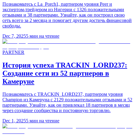
Познакомьтесь с La_Porch1, партнером уровня Peer и
экспертом-трейдером из Нигерии с 1326 положительными
отзывами и 38 партнерами. Узнайте, как он построил свою
сеть всего за 2 месяца и помогает другим достичь финансовой
свободы.
Dec 7, 2025
5
мин на чтение
PARTNER
История успеха TRACKIN_LORD237:
Создание сети из 52 партнеров в
Камеруне
Познакомьтесь с TRACKIN_LORD237, партнером уровня
Champion из Камеруна с 2129 положительными отзывами и 52
партнерами. Узнайте, как он привлекал 18 партнеров в месяц
через создание сообщества и постоянную торговлю.
Dec 1, 2025
5
мин на чтение