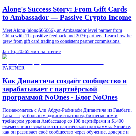
Along's Success Story: From Gift Cards
to Ambassador — Passive Crypto Income
Meet Along (along666666), an Ambassador-level partner from
China with 11k positive feedback and 207+ partners. Learn how he
grew from gift card trading to consistent partner commissions.
Jan 16, 2026
5
мин на чтение
PARTNER
Как Дипантича создаёт сообщество и
зарабатывает с партнёрской
программой NoOnes - Блог NoOnes
Познакомьтесь с Али Абдул-Рабинаби Дипантича из Гамбаги,
Гана — футбольным администратором, бизнесменом и
трейдером уровня Амбассадор со 108 партнёрами и $1400
ежемесячного заработка от партнёрской программы. Узнайте,
как он развивает своё сообщество через обучение, доверие и