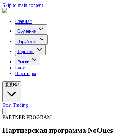
Skip to main content
Главная
Обучение
Заработок
Торговля
Рынки
Блог
Партнеры
🇷🇺
RU
Start Trading
PARTNER PROGRAM
Партнерская программа NoOnes