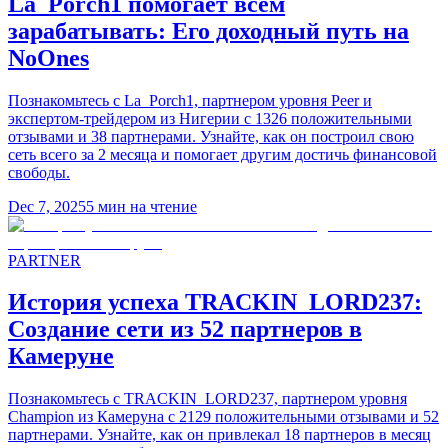
La_Porch1 помогает всем
зарабатывать: Его доходный путь на
NoOnes
Познакомьтесь с La_Porch1, партнером уровня Peer и
экспертом-трейдером из Нигерии с 1326 положительными
отзывами и 38 партнерами. Узнайте, как он построил свою
сеть всего за 2 месяца и помогает другим достичь финансовой
свободы.
Dec 7, 2025
5
мин на чтение
PARTNER
История успеха TRACKIN_LORD237:
Создание сети из 52 партнеров в
Камеруне
Познакомьтесь с TRACKIN_LORD237, партнером уровня
Champion из Камеруна с 2129 положительными отзывами и 52
партнерами. Узнайте, как он привлекал 18 партнеров в месяц