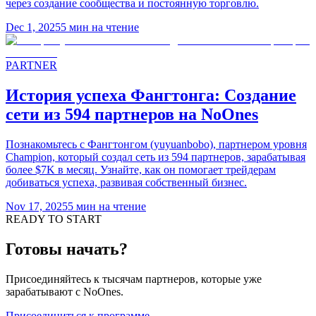
через создание сообщества и постоянную торговлю.
Dec 1, 2025
5
мин на чтение
PARTNER
История успеха Фангтонга: Создание
сети из 594 партнеров на NoOnes
Познакомьтесь с Фангтонгом (yuyuanbobo), партнером уровня
Champion, который создал сеть из 594 партнеров, зарабатывая
более $7K в месяц. Узнайте, как он помогает трейдерам
добиваться успеха, развивая собственный бизнес.
Nov 17, 2025
5
мин на чтение
READY TO START
Готовы начать?
Присоединяйтесь к тысячам партнеров, которые уже
зарабатывают с NoOnes.
Присоединиться к программе