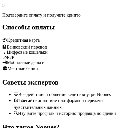
5
Подтвердите оплату и получите крипто
Способы оплаты
💳
Кредитная карта
🏦
Банковский перевод
📱
Цифровые кошельки
🤝
P2P
📲
Мобильные деньги
🏛️
Местные банки
Советы экспертов
💡
Все действия и общение ведите внутри Noones
🔒
Избегайте оплат вне платформы и передачи
чувствительных данных
🔍
Изучайте профиль и историю продавца до сделки
Что такое Noones?