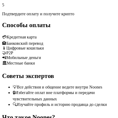
5
Подтвердите оплату и получите крипто
Способы оплаты
💳
Кредитная карта
🏦
Банковский перевод
📱
Цифровые кошельки
🤝
P2P
📲
Мобильные деньги
🏛️
Местные банки
Советы экспертов
💡
Все действия и общение ведите внутри Noones
🔒
Избегайте оплат вне платформы и передачи
чувствительных данных
🔍
Изучайте профиль и историю продавца до сделки
Что такое Noones?