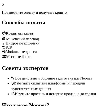
5
Подтвердите оплату и получите крипто
Способы оплаты
💳
Кредитная карта
🏦
Банковский перевод
📱
Цифровые кошельки
🤝
P2P
📲
Мобильные деньги
🏛️
Местные банки
Советы экспертов
💡
Все действия и общение ведите внутри Noones
🔒
Избегайте оплат вне платформы и передачи
чувствительных данных
🔍
Изучайте профиль и историю продавца до сделки
Что такое Noones?