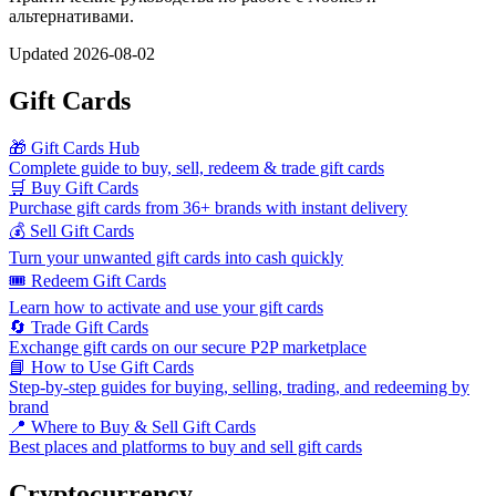
альтернативами.
Updated
2026-08-02
Gift Cards
🎁 Gift Cards Hub
Complete guide to buy, sell, redeem & trade gift cards
🛒 Buy Gift Cards
Purchase gift cards from 36+ brands with instant delivery
💰 Sell Gift Cards
Turn your unwanted gift cards into cash quickly
🎟️ Redeem Gift Cards
Learn how to activate and use your gift cards
🔄 Trade Gift Cards
Exchange gift cards on our secure P2P marketplace
📘 How to Use Gift Cards
Step-by-step guides for buying, selling, trading, and redeeming by
brand
📍 Where to Buy & Sell Gift Cards
Best places and platforms to buy and sell gift cards
Cryptocurrency