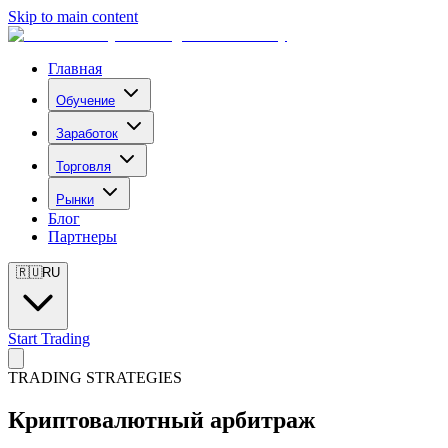
Skip to main content
Главная
Обучение
Заработок
Торговля
Рынки
Блог
Партнеры
🇷🇺
RU
Start Trading
TRADING STRATEGIES
Криптовалютный арбитраж