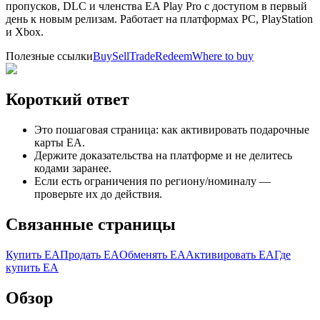
пропусков, DLC и членства EA Play Pro с доступом в первый
день к новым релизам. Работает на платформах PC, PlayStation
и Xbox.
Полезные ссылки
Buy
Sell
Trade
Redeem
Where to buy
Короткий ответ
Это пошаговая страница: как активировать подарочные
карты EA.
Держите доказательства на платформе и не делитесь
кодами заранее.
Если есть ограничения по региону/номиналу —
проверьте их до действия.
Связанные страницы
Купить EA
Продать EA
Обменять EA
Активировать EA
Где
купить EA
Обзор