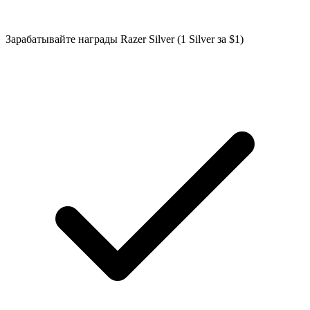
Зарабатывайте награды Razer Silver (1 Silver за $1)