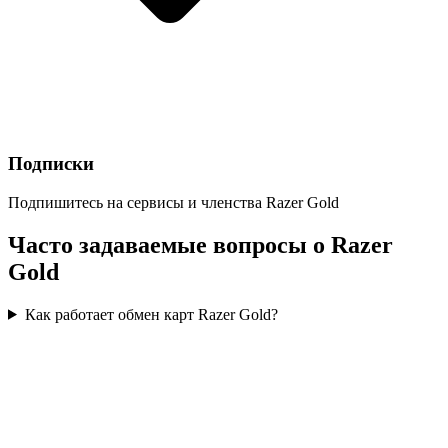
Подписки
Подпишитесь на сервисы и членства Razer Gold
Часто задаваемые вопросы о Razer
Gold
Как работает обмен карт Razer Gold?