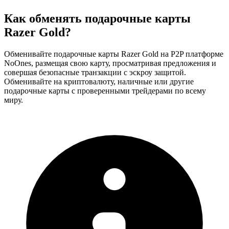
Как обменять подарочные карты
Razer Gold?
Обменивайте подарочные карты Razer Gold на P2P платформе
NoOnes, размещая свою карту, просматривая предложения и
совершая безопасные транзакции с эскроу защитой.
Обменивайте на криптовалюту, наличные или другие
подарочные карты с проверенными трейдерами по всему
миру.