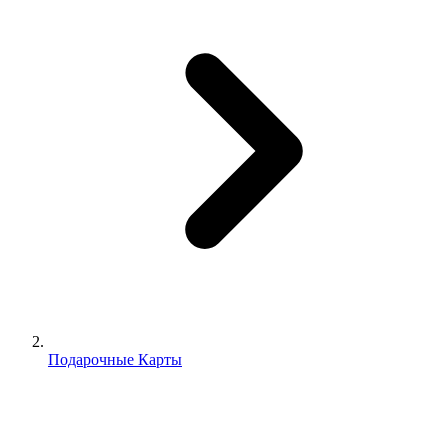
Подарочные Карты