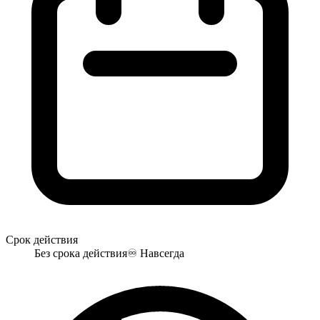
Срок действия
Без срока действия
♾️
Навсегда