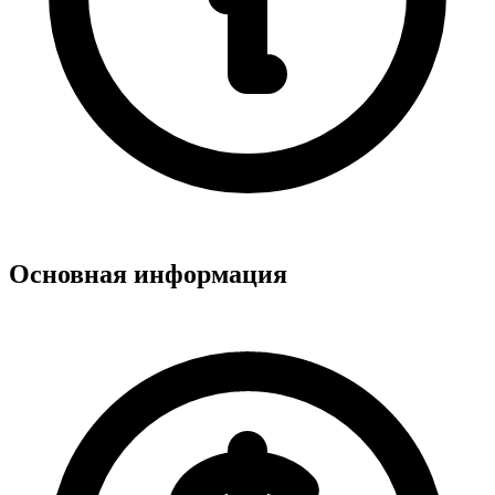
Основная информация