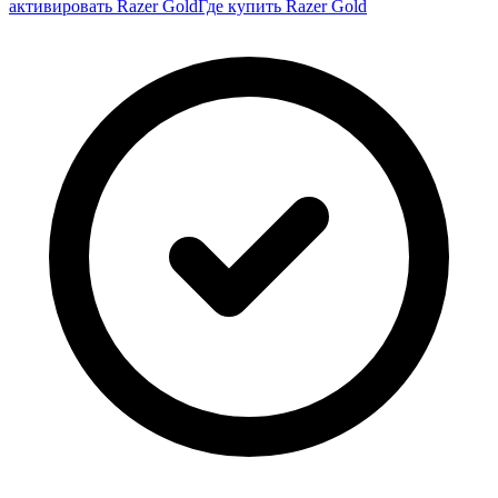
активировать Razer Gold
Где купить Razer Gold