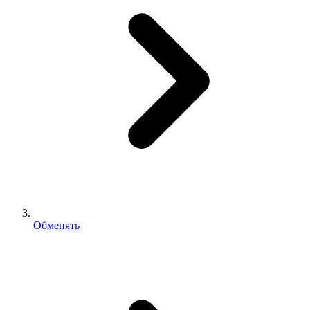
Обменять