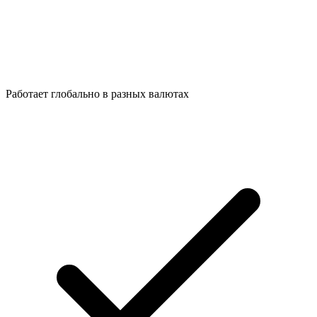
Работает глобально в разных валютах